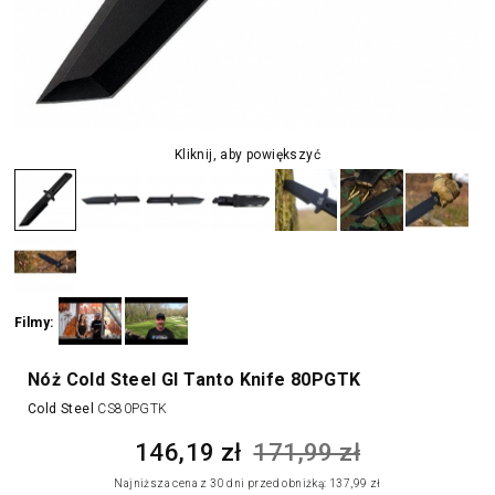
wszystko w noże i narzędzia
Kliknij, aby powiększyć
Filmy:
Nóż Cold Steel GI Tanto Knife 80PGTK
Cold Steel
CS80PGTK
146,19 zł
171,99 zł
Najniższa cena z 30 dni przed obniżką: 137,99 zł