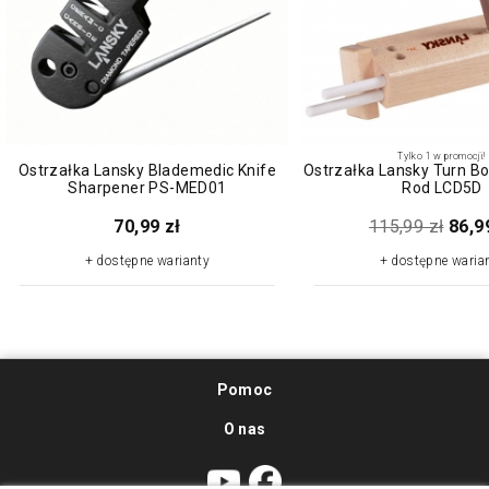
Tylko 1 w promocji!
Ostrzałka Lansky Blademedic Knife
Ostrzałka Lansky Turn Bo
Sharpener PS-MED01
Rod LCD5D
70,99 zł
115,99 zł
86,9
+ dostępne warianty
+ dostępne waria
Pomoc
O nas